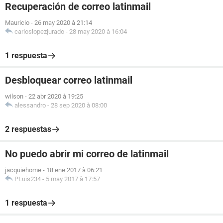
Recuperación de correo latinmail
Mauricio
-
26 may 2020 à 21:14
carloslopezjurado
-
28 may 2020 à 16:04
1 respuesta
Desbloquear correo latinmail
wilson
-
22 abr 2020 à 19:25
alessandro
-
28 sep 2020 à 08:00
2 respuestas
No puedo abrir mi correo de latinmail
jacquiehome
-
18 ene 2017 à 06:21
PLuis234
-
5 may 2017 à 17:57
1 respuesta