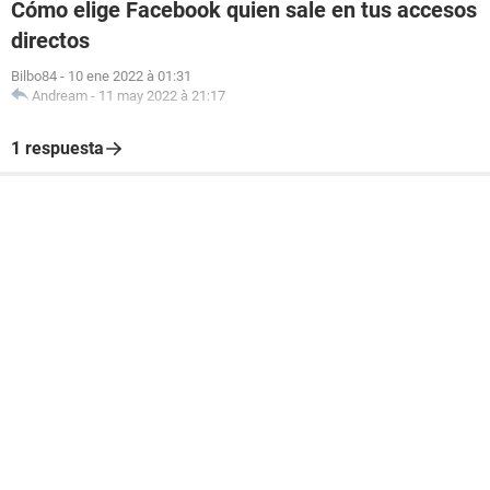
Cómo elige Facebook quien sale en tus accesos
directos
Bilbo84
-
10 ene 2022 à 01:31
Andream
-
11 may 2022 à 21:17
1 respuesta