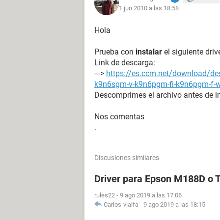
1 jun 2010 a las 18:58
Chipset de la Placa Base Desconoci
Memoria del Sistema 960 MB
Hola
Tipo de BIOS AMI (11/29/06)
Puerto de comunicación Puerto de
Prueba con
instalar
el siguiente dri
Puerto de comunicación Puerto de 
Link de descarga:
--->
https://es.ccm.net/download/des
Monitor:
k9n6sgm-v-k9n6pgm-fi-k9n6pgm-f-w
Tarjeta gráfica GeForce 6100 nForc
Descomprimes el archivo antes de in
Monitor Monitor PnP genérico [No
Nos comentas
Multimedia:
.
Tarjeta de sonido Audio digital (S/P
Almacenamiento:
Discusiones similares
Controlador IDE Controladora estánd
Controlador SCSI/RAID Controladora
Driver para Epson M188D o
Disquetera de 3 1/2 Unidad de disq
Disco duro Hitachi HDT725025VLA S
rules22
-
9 ago 2019 a las 17:06
Disco duro EPSON Stylus Storage U
Carlos-vialfa
-
9 ago 2019 a las 18:15
Lector óptico LITE-ON DVDRW LH-