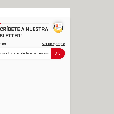
SCRÍBETE A NUESTRA
SLETTER!
cias
Ver un ejemplo