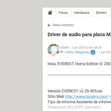
Foros
Hardware
Drivers
Tema Anterior
Driver de audio para placa
villa90
- 1 jun 2010 a las 08:28
Carlos Villagómez
-
1 jun 201
Hola, EVEREST Home Edition © 2003
----------------------------------------------------------------
Versión EVEREST v2.20.405/es
Sitio Web
http://www.lavalys.com/
Tipo de informe Asistente de inform
Ordenador VILLA-PC (servidor)