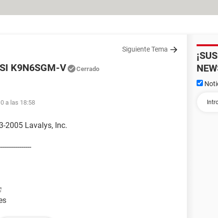
Siguiente Tema
¡SU
 MSI K9N6SGM-V
NEW
Cerrado
Noti
0 a las 18:58
-2005 Lavalys, Inc.
----------------
es