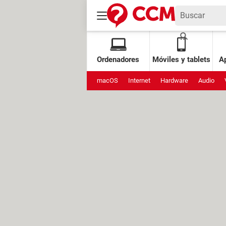
Ordenadores
Móviles y tablets
Ap
macOS
Internet
Hardware
Audio