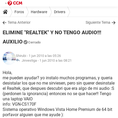
Foros
Hardware
Drivers
Tema Anterior
Siguiente Tema
ELIMINE "REALTEK" Y NO TENGO AUDIO!!!
AUXILIO
Cerrado
Shirubi
- 1 jun 2010 a las 05:26
Jinvestiga -
1 jun 2010 a las 08:21
Hola,
me pueden ayudar? yo instalo muchos programas, y queria
desistalar los que no me sirviesen, pero sin querer desinstale
el Realtek, que despues descubri que era algo de mi audio :S
(perdonen la ignorancia) entonces no se que hacer!! Tengo
una laptop VAIO
info: VGN-CS170F
Sistema operativo Windows Vista Home Premium de 64 bit
porfavor alguien que me ayude ):