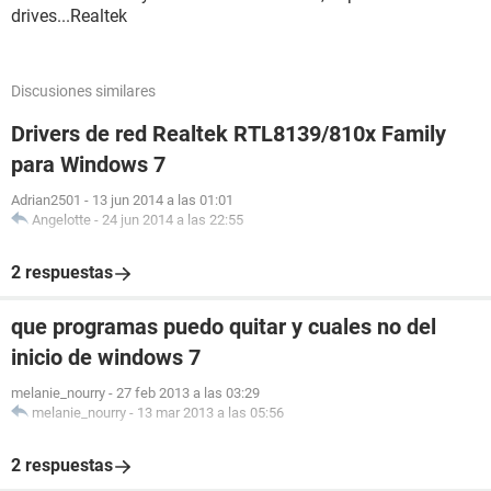
drives...Realtek
Discusiones similares
Drivers de red Realtek RTL8139/810x Family
para Windows 7
Adrian2501
-
13 jun 2014 a las 01:01
Angelotte
-
24 jun 2014 a las 22:55
2 respuestas
que programas puedo quitar y cuales no del
inicio de windows 7
melanie_nourry
-
27 feb 2013 a las 03:29
melanie_nourry
-
13 mar 2013 a las 05:56
2 respuestas