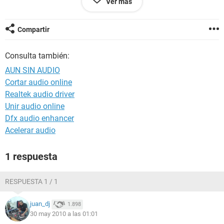
Ver más
placa base Acorp 4pm266am(n)
tipo de proces. intel pentium 4, 2800mhz
microsoft xp professional
Compartir
Consulta también:
PORFAVOR......
AUN SIN AUDIO
Cortar audio online
Realtek audio driver
Unir audio online
Dfx audio enhancer
Acelerar audio
1 respuesta
RESPUESTA 1 / 1
juan_dj
1.898
30 may 2010 a las 01:01