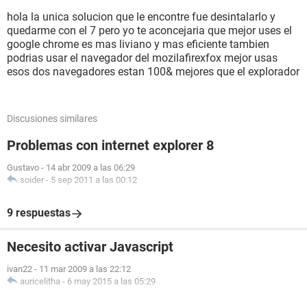
hola la unica solucion que le encontre fue desintalarlo y
quedarme con el 7 pero yo te aconcejaria que mejor uses el
google chrome es mas liviano y mas eficiente tambien
podrias usar el navegador del mozilafirexfox mejor usas
esos dos navegadores estan 100& mejores que el explorador
Discusiones similares
Problemas con internet explorer 8
Gustavo
-
14 abr 2009 a las 06:29
soider
-
5 sep 2011 a las 00:12
9 respuestas
Necesito activar Javascript
ivan22
-
11 mar 2009 a las 22:12
auricelitha
-
6 may 2015 a las 05:29