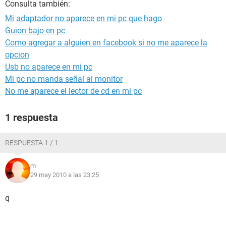
Consulta también:
Mi adaptador no aparece en mi pc que hago
Guion bajo en pc
Como agregar a alguien en facebook si no me aparece la
opcion
Usb no aparece en mi pc
Mi pc no manda señal al monitor
No me aparece el lector de cd en mi pc
1 respuesta
RESPUESTA 1 / 1
m
29 may 2010 a las 23:25
q