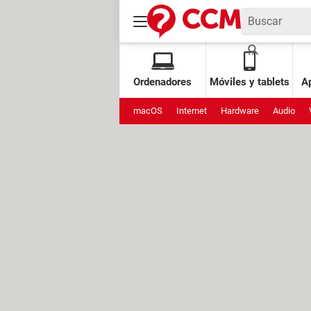
Ordenadores
Móviles y tablets
Ap
macOS
Internet
Hardware
Audio