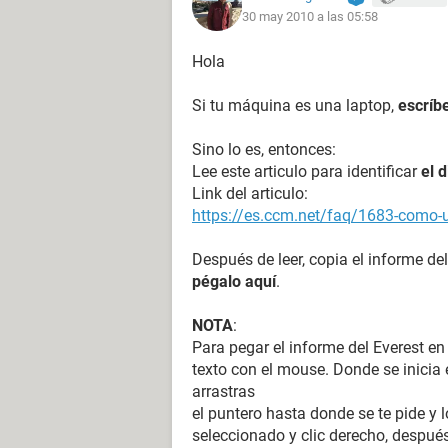
30 may 2010 a las 05:58
de la tarjeta pero no emitir ningunso
que no he dado con el verdadero con
Hola
son no, lamentablemente esta tarjeta
Si tu máquina es una laptop,
escríb
Sino lo es, entonces:
Lee este articulo para identificar
el 
Link del articulo:
https://es.ccm.net/faq/1683-como-ut
Después de leer, copia el informe del
pégalo aquí
.
NOTA
:
Para pegar el informe del Everest en
texto con el mouse. Donde se inicia e
arrastras
el puntero hasta donde se te pide y l
seleccionado y clic derecho, después