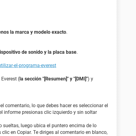
nido? si las respuestas son si entonces quiere decir
trolador de la Lenovo y que tengo esperanzas si
 esta dañada en la parte de sonido o nose...
enos la marca y modelo exacto
.
dispositivo de sonido y la placa base
.
ilizar-el-programa-everest
 Everest (
la sección "[Resumen]" y "[DMI]"
) y
 el comentario, lo que debes hacer es seleccionar el
l informe presionas clic izquierdo y sin soltar
o sueltas, luego ubica el puntero encima de lo
 clic en Copiar. Te diriges al comentario en blanco,