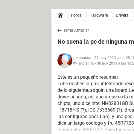
Foros
Hardware
Drivers
Tema Anterior
No suena la pc de ninguna 
gukuhuscu
- 29 may 2010 a las 08:1
mora145 -
30 nov 2011 a las 18:
Este es un pequeño resumen
Tube noches largas, intentando resol
de lo siguiente, adquiri una board L
driver ni nada, asi que urgue en la
chipts, uno dice Intel NH82801GB SL
IT8718F-S (?), ICS 7333669 (?), B
las configuraciones Lan), y una peq
dice un largo codiogo y fru 45R7728
mismo otro 45R7727. Pues bien con 