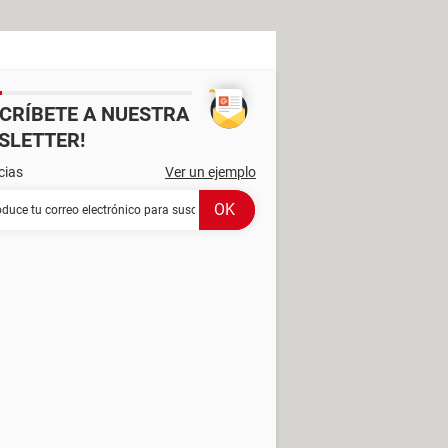
SCRÍBETE A NUESTRA
SLETTER!
cias
Ver un ejemplo