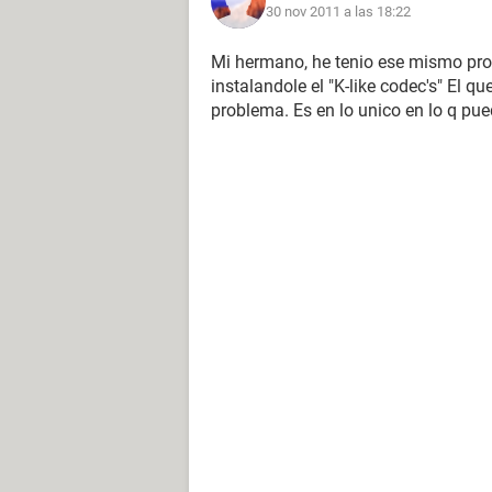
30 nov 2011 a las 18:22
Mi hermano, he tenio ese mismo pro
instalandole el "K-like codec's" El q
problema. Es en lo unico en lo q pu