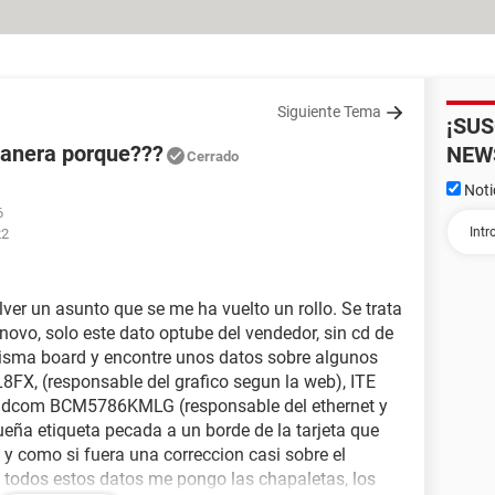
Siguiente Tema
¡SU
manera porque???
NEW
Cerrado
Noti
6
22
ver un asunto que se me ha vuelto un rollo. Se trata
enovo, solo este dato optube del vendedor, sin cd de
 misma board y encontre unos datos sobre algunos
8FX, (responsable del grafico segun la web), ITE
roadcom BCM5786KMLG (responsable del ethernet y
ueña etiqueta pecada a un borde de la tarjeta que
 y como si fuera una correccion casi sobre el
todos estos datos me pongo las chapaletas, los