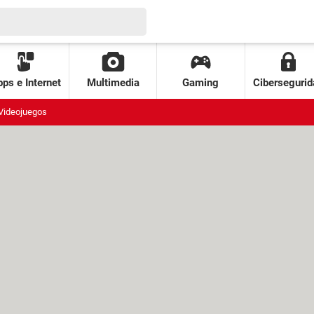
ps e Internet
Multimedia
Gaming
Cibersegurid
Videojuegos