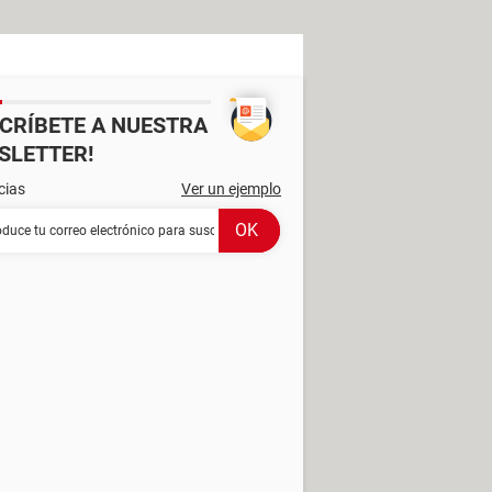
SCRÍBETE A NUESTRA
SLETTER!
cias
Ver un ejemplo