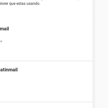
plorer que estas usando.
nmail
04
latinmail