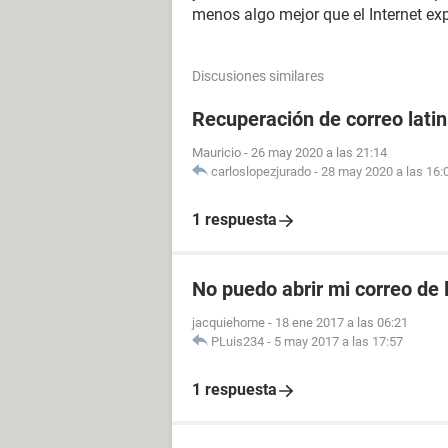
menos algo mejor que el Internet ex
Discusiones similares
Recuperación de correo lati
Mauricio
-
26 may 2020 a las 21:14
carloslopezjurado
-
28 may 2020 a las 16:
1 respuesta
No puedo abrir mi correo de 
jacquiehome
-
18 ene 2017 a las 06:21
PLuis234
-
5 may 2017 a las 17:57
1 respuesta