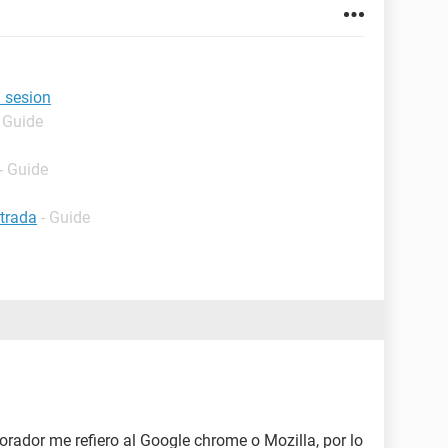
a sesion
- Guide
- Guide
ntrada
- Guide
lorador me refiero al Google chrome o Mozilla, por lo