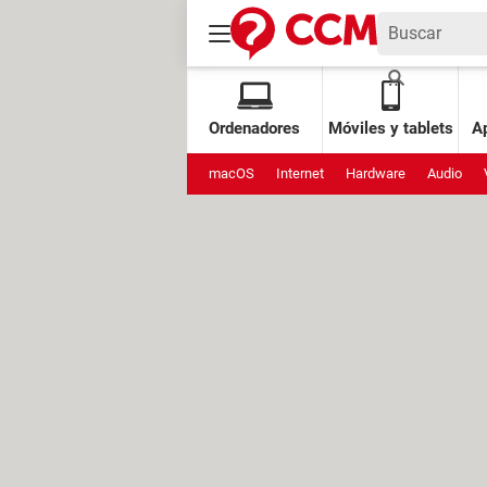
Ordenadores
Móviles y tablets
Ap
macOS
Internet
Hardware
Audio