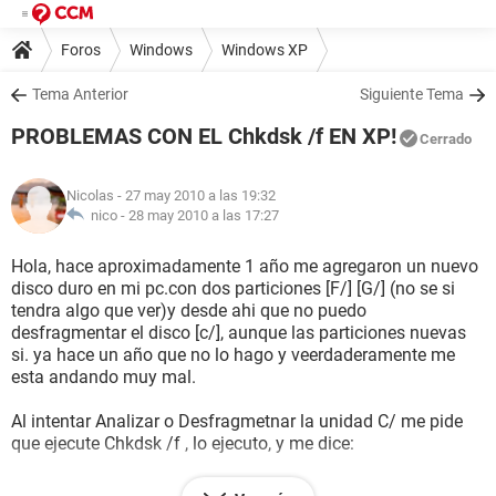
Foros
Windows
Windows XP
Tema Anterior
Siguiente Tema
PROBLEMAS CON EL Chkdsk /f EN XP!
Cerrado
Nicolas
- 27 may 2010 a las 19:32
nico -
28 may 2010 a las 17:27
Hola, hace aproximadamente 1 año me agregaron un nuevo
disco duro en mi pc.con dos particiones [F/] [G/] (no se si
tendra algo que ver)y desde ahi que no puedo
desfragmentar el disco [c/], aunque las particiones nuevas
si. ya hace un año que no lo hago y veerdaderamente me
esta andando muy mal.
Al intentar Analizar o Desfragmetnar la unidad C/ me pide
que ejecute Chkdsk /f , lo ejecuto, y me dice:
El tipo de sistema de archivos es NTFS.