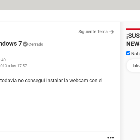
Siguiente Tema
¡SU
indows 7
NEW
Cerrado
Noti
6:40
010 a las 17:57
todavía no consegui instalar la webcam con el