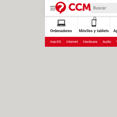
Ordenadores
Móviles y tablets
Ap
macOS
Internet
Hardware
Audio