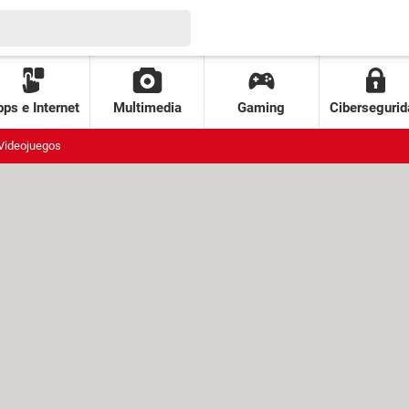
ps e Internet
Multimedia
Gaming
Cibersegurid
Videojuegos