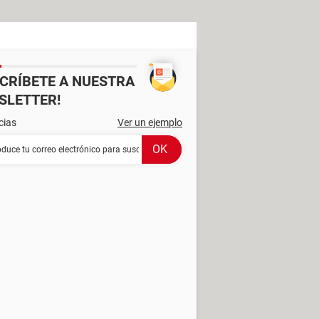
SCRÍBETE A NUESTRA
SLETTER!
cias
Ver un ejemplo