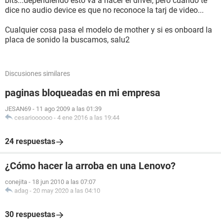
bits...dependiendo esto va a hacer el driver, pero cuando te
dice no audio device es que no reconoce la tarj de video...
Cualquier cosa pasa el modelo de mother y si es onboard la
placa de sonido la buscamos, salu2
Discusiones similares
paginas bloqueadas en mi empresa
JESAN69
-
11 ago 2009 a las 01:39
cesarioooooo
-
4 ene 2016 a las 19:44
24 respuestas
¿Cómo hacer la arroba en una Lenovo?
conejita
-
18 jun 2010 a las 07:07
adag
-
20 may 2020 a las 04:10
30 respuestas