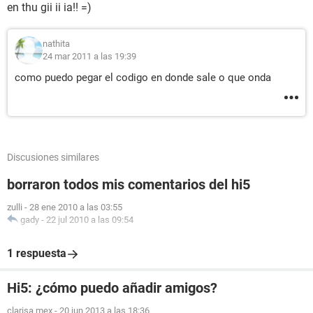
en thu gii ii ia!! =)
nathita
24 mar 2011 a las 19:39
como puedo pegar el codigo en donde sale o que onda
Discusiones similares
borraron todos mis comentarios del hi5
zulli
-
28 ene 2010 a las 03:55
gady
-
22 jul 2010 a las 09:54
1 respuesta
Hi5: ¿cómo puedo añadir amigos?
clarisa mex
-
20 jun 2013 a las 18:36