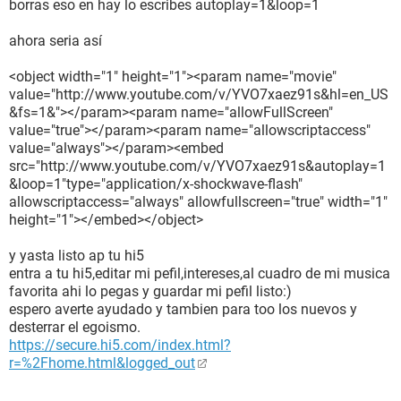
borras eso en hay lo escribes autoplay=1&loop=1
ahora seria así
<object width="1" height="1"><param name="movie"
value="http://www.youtube.com/v/YVO7xaez91s&hl=en_US
&fs=1&"></param><param name="allowFullScreen"
value="true"></param><param name="allowscriptaccess"
value="always"></param><embed
src="http://www.youtube.com/v/YVO7xaez91s&autoplay=1
&loop=1"type="application/x-shockwave-flash"
allowscriptaccess="always" allowfullscreen="true" width="1"
height="1"></embed></object>
y yasta listo ap tu hi5
entra a tu hi5,editar mi pefil,intereses,al cuadro de mi musica
favorita ahi lo pegas y guardar mi pefil listo:)
espero averte ayudado y tambien para too los nuevos y
desterrar el egoismo.
https://secure.hi5.com/index.html?
r=%2Fhome.html&logged_out