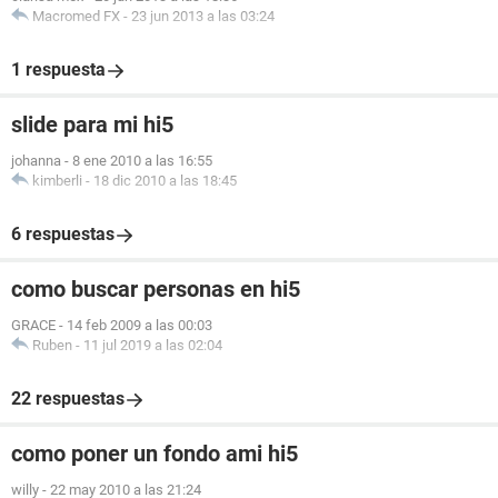
Macromed FX
-
23 jun 2013 a las 03:24
1 respuesta
slide para mi hi5
johanna
-
8 ene 2010 a las 16:55
kimberli
-
18 dic 2010 a las 18:45
6 respuestas
como buscar personas en hi5
GRACE
-
14 feb 2009 a las 00:03
Ruben
-
11 jul 2019 a las 02:04
22 respuestas
como poner un fondo ami hi5
willy
-
22 may 2010 a las 21:24