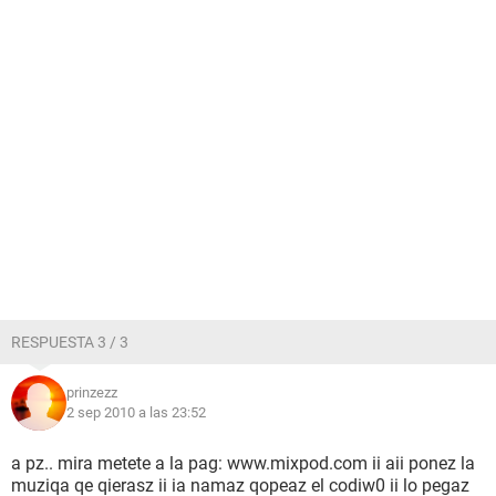
RESPUESTA 3 / 3
prinzezz
2 sep 2010 a las 23:52
a pz.. mira metete a la pag: www.mixpod.com ii aii ponez la
muziqa qe qierasz ii ia namaz qopeaz el codiw0 ii lo pegaz