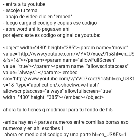
- entra a tu youtube
- escoje tu tema
- abajo de video clic en "embed"
- luego carga el codigo y copias ese codigo
- abre word ahi lo pegas,en ahí
por ejem: este es codigo original de youtube:
<object width="480" height="385"><param name="movie"
value="http://www.youtube.com/v/YVO7xaez91s&hl=en_US
&fs=1&"></param><param name="allowFullScreen"
value="true"></param><param name="allowscriptaccess"
value="always"></param><embed
src="http://www.youtube.com/v/YVO7xaez91s&hl=en_US&f
s=1& "type="application/x-shockwave-flash"
allowscriptaccess="always" allowfullscreen="true"
width="480" height="385"></embed></object>
ahora tu lo tienes q modificar para tu fondo de hi5
-arriba hay en 4 partes numeros entre comillas borras eso
numeros y en ahi escribes 1
-ahora en medio del codigo ay una parte hl=en_US&Fs=1