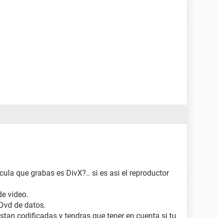
cula que grabas es DivX?.. si es asi el reproductor
e video.
Dvd de datos.
estan codificadas y tendras que tener en cuenta si tu