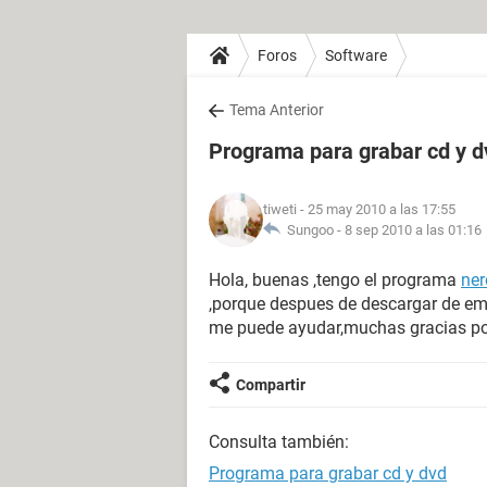
Foros
Software
Tema Anterior
Programa para grabar cd y d
tiweti
- 25 may 2010 a las 17:55
Sungoo -
8 sep 2010 a las 01:16
Hola, buenas ,tengo el programa
ner
,porque despues de descargar de emu
me puede ayudar,muchas gracias po
Compartir
Consulta también:
Programa para grabar cd y dvd