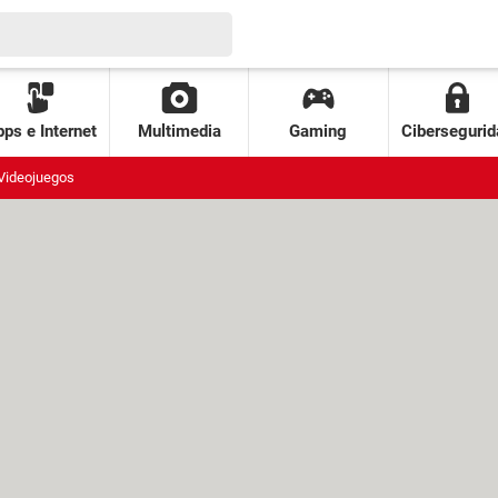
ps e Internet
Multimedia
Gaming
Cibersegurid
Videojuegos