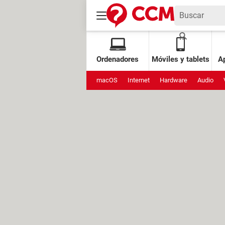
Ordenadores
Móviles y tablets
Ap
macOS
Internet
Hardware
Audio