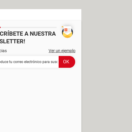
SCRÍBETE A NUESTRA
SLETTER!
cias
Ver un ejemplo