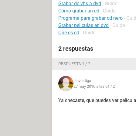
Grabar de vhs a dvd
- Guide
Cómo grabar un cd
- Guide
Programa para grabar cd nero
- Gui
Grabar peliculas en dvd
- Guide
Que es cd
- Guide
2 respuestas
RESPUESTA 1 / 2
Jinvestiga
27 may 2010 a las 01:42
Ya checaste, que puedes ver pelicul