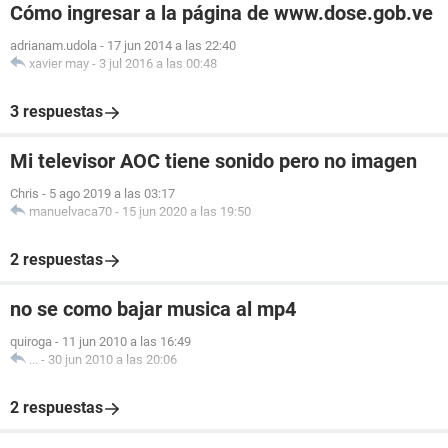
Cómo ingresar a la página de www.dose.gob.ve
adrianam.udola
-
17 jun 2014 a las 22:40
xavier may
-
3 jul 2016 a las 00:48
3 respuestas
Mi televisor AOC tiene sonido pero no imagen
Chris
-
5 ago 2019 a las 03:17
manuelvaca70
-
15 jun 2020 a las 19:50
2 respuestas
no se como bajar musica al mp4
quiroga
-
11 jun 2010 a las 16:49
...
-
30 jun 2010 a las 20:06
2 respuestas