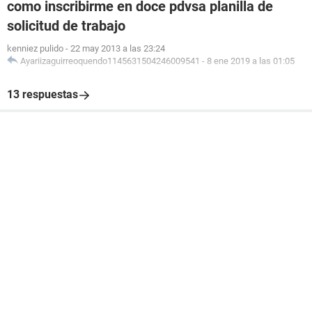
como inscribirme en doce pdvsa planilla de
solicitud de trabajo
kenniez pulido
-
22 may 2013 a las 23:24
Ayariizaguirreoquendo1145631504246009541
-
8 ene 2019 a las 01:05
13 respuestas