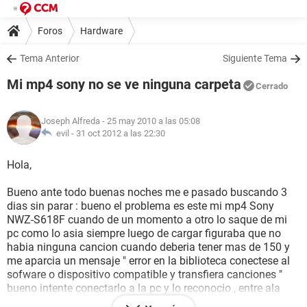
Foros
Hardware
Tema Anterior
Siguiente Tema
Mi mp4 sony no se ve ninguna carpeta
Cerrado
Joseph Alfreda
- 25 may 2010 a las 05:08
evil -
31 oct 2012 a las 22:30
Hola,
Bueno ante todo buenas noches me e pasado buscando 3
dias sin parar : bueno el problema es este mi mp4 Sony
NWZ-S618F cuando de un momento a otro lo saque de mi
pc como lo asia siempre luego de cargar figuraba que no
habia ninguna cancion cuando deberia tener mas de 150 y
me aparcia un mensaje " error en la biblioteca conectese al
sofware o dispositivo compatible y transfiera canciones "
bueno intente conectarlo a la pc y lo reconocio , entre ala
unidad y me aspeta pero cuando le di no me abrio niguna