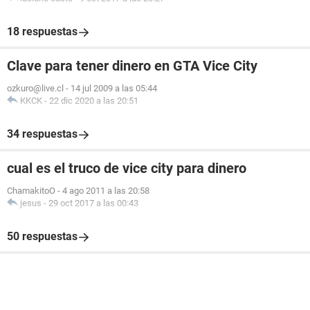
18 respuestas
Clave para tener dinero en GTA Vice City
ozkuro@live.cl
-
14 jul 2009 a las 05:44
KKCK
-
22 dic 2020 a las 20:51
34 respuestas
cual es el truco de vice city para dinero
ChamakitoO
-
4 ago 2011 a las 20:58
jesus
-
29 oct 2017 a las 00:43
50 respuestas