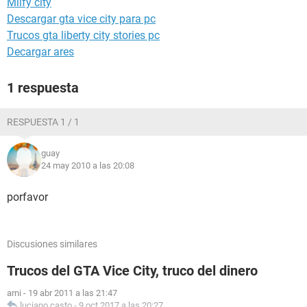
Milfy city
Descargar gta vice city para pc
Trucos gta liberty city stories pc
Decargar ares
1 respuesta
RESPUESTA 1 / 1
guay
24 may 2010 a las 20:08
porfavor
Discusiones similares
Trucos del GTA Vice City, truco del dinero
arni
-
19 abr 2011 a las 21:47
luciano casto
-
9 oct 2017 a las 20:27