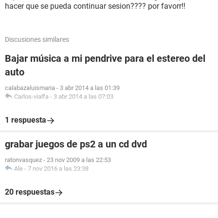
hacer que se pueda continuar sesion???? por favorr!!
Discusiones similares
Bajar música a mi pendrive para el estereo del
auto
calabazaluismaria
-
3 abr 2014 a las 01:39
Carlos-vialfa
-
3 abr 2014 a las 07:03
1 respuesta
grabar juegos de ps2 a un cd dvd
ratonvasquez
-
23 nov 2009 a las 22:53
Ale
-
7 nov 2016 a las 23:38
20 respuestas