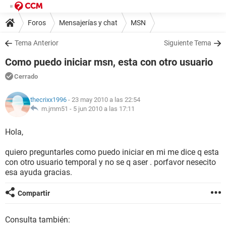
Foros
Mensajerías y chat
MSN
Tema Anterior
Siguiente Tema
Como puedo iniciar msn, esta con otro usuario
Cerrado
thecrixx1996
- 23 may 2010 a las 22:54
m.jmm51 -
5 jun 2010 a las 17:11
Hola,
quiero preguntarles como puedo iniciar en mi me dice q esta
con otro usuario temporal y no se q aser . porfavor nesecito
esa ayuda gracias.
Compartir
Consulta también: