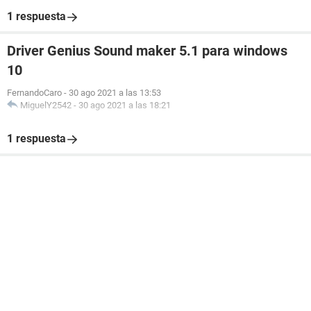
Dispositivos de entrada:
1 respuesta
Teclado Dispositivo de teclado HID
Ratón Mouse compatible con HID
Driver Genius Sound maker 5.1 para windows
Ratón Mouse PS/2 de Microsoft
10
Red:
FernandoCaro
-
30 ago 2021 a las 13:53
MiguelY2542
-
30 ago 2021 a las 18:21
1 respuesta