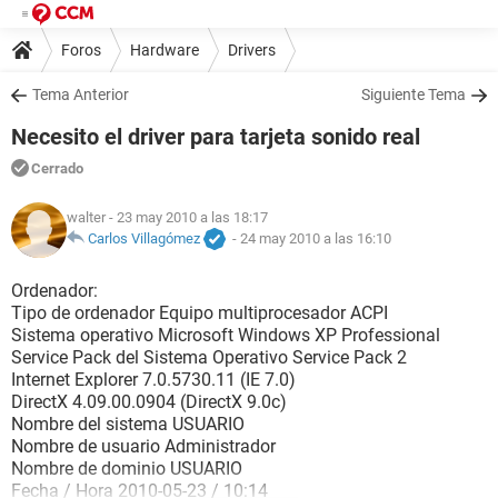
Foros
Hardware
Drivers
Tema Anterior
Siguiente Tema
Necesito el driver para tarjeta sonido real
Cerrado
walter
- 23 may 2010 a las 18:17
Carlos Villagómez
-
24 may 2010 a las 16:10
Ordenador:
Tipo de ordenador Equipo multiprocesador ACPI
Sistema operativo Microsoft Windows XP Professional
Service Pack del Sistema Operativo Service Pack 2
Internet Explorer 7.0.5730.11 (IE 7.0)
DirectX 4.09.00.0904 (DirectX 9.0c)
Nombre del sistema USUARIO
Nombre de usuario Administrador
Nombre de dominio USUARIO
Fecha / Hora 2010-05-23 / 10:14