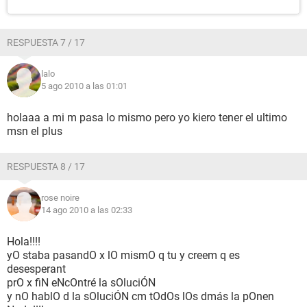
RESPUESTA 7 / 17
lalo
5 ago 2010 a las 01:01
holaaa a mi m pasa lo mismo pero yo kiero tener el ultimo
msn el plus
RESPUESTA 8 / 17
rose noire
14 ago 2010 a las 02:33
Hola!!!!
yO staba pasandO x lO mismO q tu y creem q es
desesperant
prO x fiN eNcOntré la sOluciÓN
y nO hablO d la sOluciÓN cm tOdOs lOs dmás la pOnen