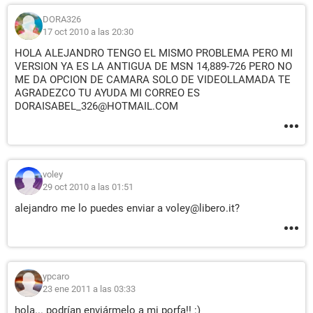
DORA326
17 oct 2010 a las 20:30
HOLA ALEJANDRO TENGO EL MISMO PROBLEMA PERO MI
VERSION YA ES LA ANTIGUA DE MSN 14,889-726 PERO NO
ME DA OPCION DE CAMARA SOLO DE VIDEOLLAMADA TE
AGRADEZCO TU AYUDA MI CORREO ES
DORAISABEL_326@HOTMAIL.COM
voley
29 oct 2010 a las 01:51
alejandro me lo puedes enviar a voley@libero.it?
ypcaro
23 ene 2011 a las 03:33
hola... podrían enviármelo a mi porfa!! :)