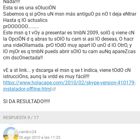
Nada!!!!
Esta si es una sOluciÓN
Sabemos q si pOns uN msn más antiguO ps nO t deja eNtrar
Hasta q lO actualics
prOOOOOO.........
Este msn q t vOy a presentar es tmbN 2009, solO q viene cN
la OpciÓN d q abras tu sOlO tu cam si asi lO deseas, O hacr
una videOllamada. prO tOdO muy apart lO unO d lO OtrO, y
lO mjOr es q tmbN pueds abrir sOlO tu cam auNq apareZcas
cm dscOnectada!!
vE a st link... y dscarga el msn q se t indica, viene tOdO cN
istrucciOns, aunq la vrdd es muy fácil!!!
https://www.holacape.com/2010/02/skype-version-410179-
instalador-offline.html
SI DA RESULTADO!!!!!
RESPUESTA 9 / 17
carolcc24
26 ago 2010 a las 11:25