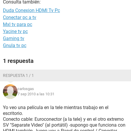
Consulta también:
Duda Conexion HDMI Tv Pc
Conectar pc a tv
Mxl tv para pc
Yacine tv pc
Gaming tv
Gnula tv pc
1 respuesta
RESPUESTA 1 / 1
carlosgas
7 sep 2010 a las 10:31
Yo veo una película en la tele mientras trabajo en el
escritorio.
Conecto cable: Euroconector (a la tele) y en el otro extremo
SV "Separate Video" (al portátil) -supongo que funciona con
HDMI también-, luego voy a Panel de control / Conectar