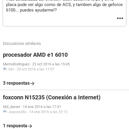
placa pude ver algo como de ACS, y tambien algo de geforce
6100... puedes ayudarme!?
Discusiones similares
procesador AMD e1 6010
MemoRodriguez
-
23 oct 2016 a las 15:45
Sirr
-
23 oct 2016 a las 17:57
3 respuestas
foxconn N15235 (Conexión a Internet)
ldzl_daniel
-
14 ene 2016 a las 17:31
Joacocello
-
14 ene 2016 a las 22:12
1 respuesta