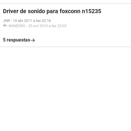
Driver de sonido para foxconn n15235
JNR
-
10 abr 2011 a las 02:16
WINEDRO
-
23 oct 2013 a las 23:03
5 respuestas