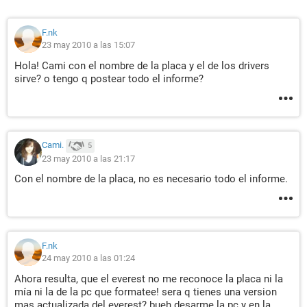
F.nk
23 may 2010 a las 15:07
Hola! Cami con el nombre de la placa y el de los drivers
sirve? o tengo q postear todo el informe?
Cami.
5
23 may 2010 a las 21:17
Con el nombre de la placa, no es necesario todo el informe.
F.nk
24 may 2010 a las 01:24
Ahora resulta, que el everest no me reconoce la placa ni la
mía ni la de la pc que formatee! sera q tienes una version
mas actualizada del everest? bueh desarme la pc y en la