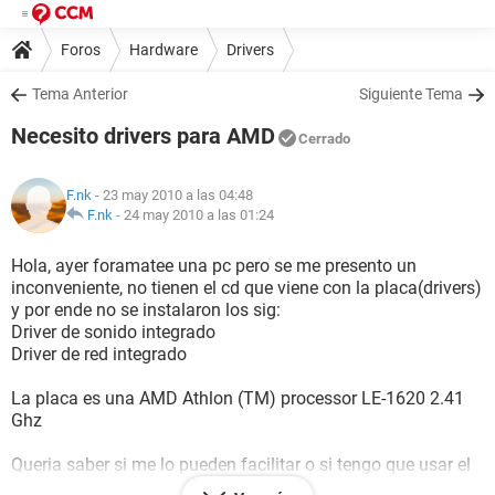
Foros
Hardware
Drivers
Tema Anterior
Siguiente Tema
Necesito drivers para AMD
Cerrado
F.nk
- 23 may 2010 a las 04:48
F.nk
-
24 may 2010 a las 01:24
Hola, ayer foramatee una pc pero se me presento un
inconveniente, no tienen el cd que viene con la placa(drivers)
y por ende no se instalaron los sig:
Driver de sonido integrado
Driver de red integrado
La placa es una AMD Athlon (TM) processor LE-1620 2.41
Ghz
Queria saber si me lo pueden facilitar o si tengo que usar el
EVEREST para saber como se llaman y eso. Estare