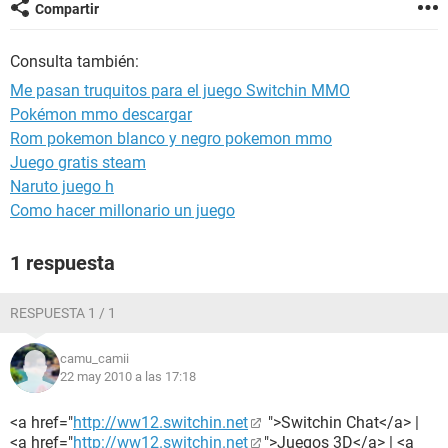
Compartir
Consulta también:
Me pasan truquitos para el juego Switchin MMO
Pokémon mmo descargar
Rom pokemon blanco y negro pokemon mmo
Juego gratis steam
Naruto juego h
Como hacer millonario un juego
1 respuesta
RESPUESTA 1 / 1
camu_camii
22 may 2010 a las 17:18
<a href="
http://ww12.switchin.net
">Switchin Chat</a> |
<a href="
http://ww12.switchin.net
">Juegos 3D</a> | <a