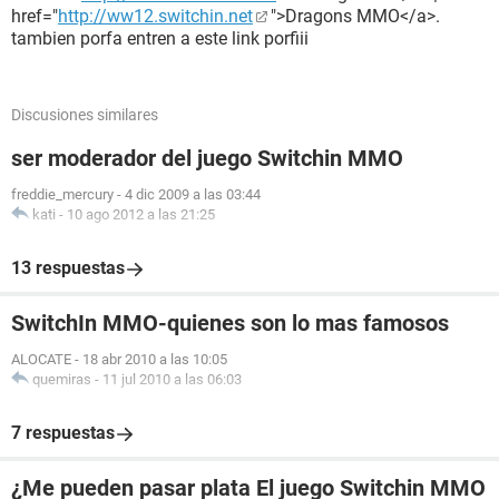
href="
http://ww12.switchin.net
">Dragons MMO</a>.
tambien porfa entren a este link porfiii
Discusiones similares
ser moderador del juego Switchin MMO
freddie_mercury
-
4 dic 2009 a las 03:44
kati
-
10 ago 2012 a las 21:25
13 respuestas
SwitchIn MMO-quienes son lo mas famosos
ALOCATE
-
18 abr 2010 a las 10:05
quemiras
-
11 jul 2010 a las 06:03
7 respuestas
¿Me pueden pasar plata El juego Switchin MMO