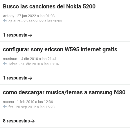
Busco las canciones del Nokia 5200
Antony
-
27 jun 2022 a las 01:08
gslaura
-
26 sep 2022 a las 20:03
1 respuesta
configurar sony ericson W595 internet gratis
musisum
-
4 dic 2010 a las 21:41
liebre!
-
20 dic 2010 a las 18:04
1 respuesta
como descargar musica/temas a samsung f480
roxana
-
1 feb 2010 a las 12:36
fer
-
20 sep 2012 a las 15:23
8 respuestas