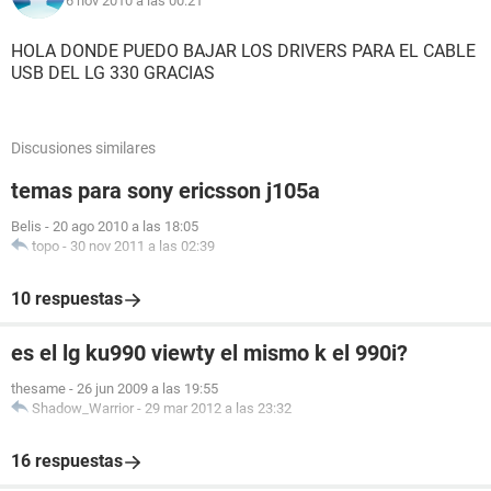
6 nov 2010 a las 00:21
HOLA DONDE PUEDO BAJAR LOS DRIVERS PARA EL CABLE
USB DEL LG 330 GRACIAS
Discusiones similares
temas para sony ericsson j105a
Belis
-
20 ago 2010 a las 18:05
topo
-
30 nov 2011 a las 02:39
10 respuestas
es el lg ku990 viewty el mismo k el 990i?
thesame
-
26 jun 2009 a las 19:55
Shadow_Warrior
-
29 mar 2012 a las 23:32
16 respuestas