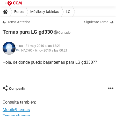
Foros
Móviles y tabletas
LG
Tema Anterior
Siguiente Tema
Temas para LG gd330
Cerrado
misa
- 21 may 2010 a las 18:21
NACHO -
6 nov 2010 a las 00:21
Hola, de donde puedo bajar temas para LG gd330??
Compartir
Consulta también:
Mobile9 temas
Temas chrome