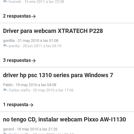
hosnek
-
16 ene 2011 a las 22:08
Versión 6.00 PG
Fecha de salida 05/10/2007
2 respuestas
Tamaño 512 KB
Dispositivos de arranque Floppy Disk, Hard Disk, CD-ROM,
ATAPI ZIP, LS-120
Driver para webcam XTRATECH P228
Funciones disponibles Flash BIOS, Shadow BIOS, Selectable
Boot, EDD
gordita
-
21 may 2010 a las 01:08
jeanby
-
28 jun 2011 a las 04:10
Standards soportados DMI, APM, ACPI, PnP
Posibilidades de expansión ISA, PCI, USB
3 respuestas
[ Sistema ]
driver hp psc 1310 series para Windows 7
Propiedades del Sistema:
Fabricante PCCHIPS
Pablo
-
19 may 2010 a las 04:08
Producto A13G
Carlos-vialfa
-
20 may 2010 a las 17:06
Identificador único universal FEFEFEFE-FEFEFEFE-
FEFEFEFE-FEFEFEFE
1 respuesta
Tipo de arranque Botón marcha/parada
no tengo CD, instalar webcam Pixxo AW-I1130
[ Placa base ]
gerard
-
18 may 2010 a las 21:26
Propiedades de la Placa Base: