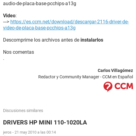
audio-de-placa-base-pcchips-a13g
Dispositivos de entrada:
Teclado Teclado estándar de 101/102 teclas o Microsoft
Video
:
Natural PS/2 Keyboard
--->
https://es.ccm.net/download/descargar-2116-driver-de-
Ratón Mouse compatible PS/2
video-de-placa-base-pcchips-a13g
Red:
Descomprime los archivos antes de
instalarlos
Tarjeta de Red Conexión de TV/Vídeo de Microsoft (0.1.0.3)
Modem Motorola SM56 Data Fax Modem
Nos comentas
.
Dispositivos:
Impresora Microsoft Office Document Image Writer
Carlos Villagómez
Dispositivos USB Dispositivo de almacenamiento masivo
Redactor y Community Manager - CCM en Español
USB
--------[ DMI ]---------------------------------------------------------------------------------------
------------------
Discusiones similares
[ BIOS ]
DRIVERS HP MINI 110-1020LA
Propiedades de la BIOS:
jeros
-
21 may 2010 a las 00:14
Vendedor Phoenix Technologies, LTD