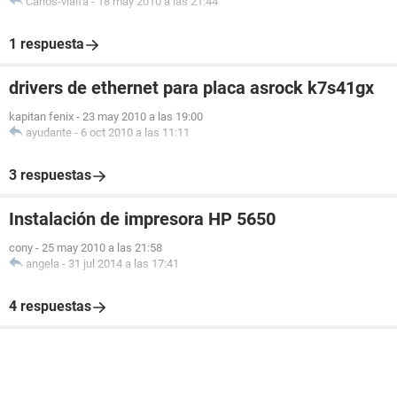
Carlos-vialfa
-
18 may 2010 a las 21:44
Fabricante PCCHIPS
Producto A13G
1 respuesta
drivers de ethernet para placa asrock k7s41gx
kapitan fenix
-
23 may 2010 a las 19:00
ayudante
-
6 oct 2010 a las 11:11
3 respuestas
Instalación de impresora HP 5650
cony
-
25 may 2010 a las 21:58
angela
-
31 jul 2014 a las 17:41
4 respuestas