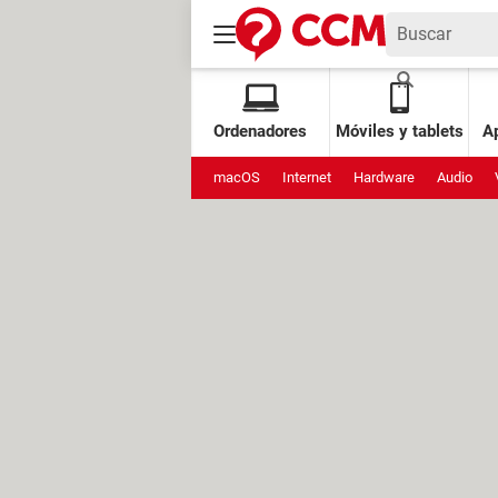
Ordenadores
Móviles y tablets
Ap
macOS
Internet
Hardware
Audio