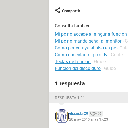
Compartir
Consulta también:
Mi pc no accede al ninguna funcion
Mi pc no manda señal al monitor
- 
Como poner raya al piso en pc
- Gui
Como conectar mi pc al tv
- Guide
Teclas de funcion
- Guide
Funcion del disco duro
- Guide
1 respuesta
RESPUESTA 1 / 1
eljugador28
35
20 may 2010 a las 17:23