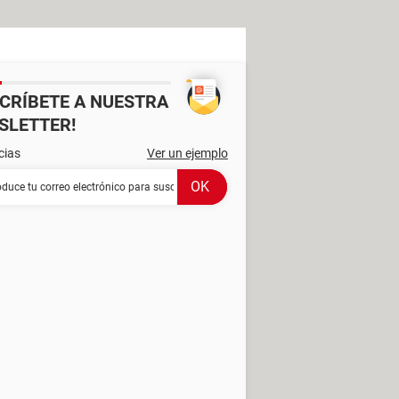
SCRÍBETE A NUESTRA
SLETTER!
cias
Ver un ejemplo