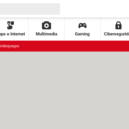
ps e Internet
Multimedia
Gaming
Cibersegurid
Videojuegos