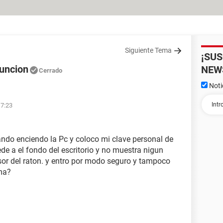
Siguiente Tema
¡SU
funcion
NEW
Cerrado
Noti
17:23
ando enciendo la Pc y coloco mi clave personal de
de a el fondo del escritorio y no muestra nigun
rsor del raton. y entro por modo seguro y tampoco
ema?