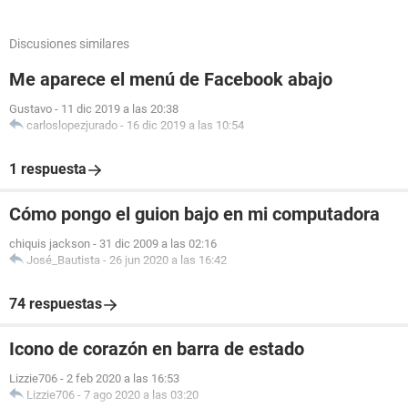
Discusiones similares
Me aparece el menú de Facebook abajo
Gustavo
-
11 dic 2019 a las 20:38
carloslopezjurado
-
16 dic 2019 a las 10:54
1 respuesta
Cómo pongo el guion bajo en mi computadora
chiquis jackson
-
31 dic 2009 a las 02:16
José_Bautista
-
26 jun 2020 a las 16:42
74 respuestas
Icono de corazón en barra de estado
Lizzie706
-
2 feb 2020 a las 16:53
Lizzie706
-
7 ago 2020 a las 03:20