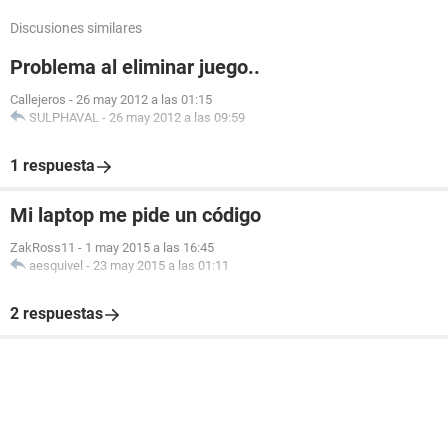
Discusiones similares
Problema al eliminar juego..
Callejeros
-
26 may 2012 a las 01:15
SULPHAVAL
-
26 may 2012 a las 09:59
1 respuesta
Mi laptop me pide un código
ZakRoss11
-
1 may 2015 a las 16:45
aesquivel
-
23 may 2015 a las 01:11
2 respuestas