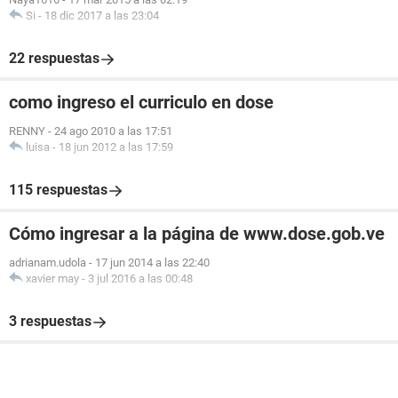
Si
-
18 dic 2017 a las 23:04
22 respuestas
como ingreso el curriculo en dose
RENNY
-
24 ago 2010 a las 17:51
luisa
-
18 jun 2012 a las 17:59
115 respuestas
Cómo ingresar a la página de www.dose.gob.ve
adrianam.udola
-
17 jun 2014 a las 22:40
xavier may
-
3 jul 2016 a las 00:48
3 respuestas