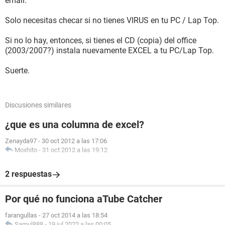
email.
Solo necesitas checar si no tienes VIRUS en tu PC / Lap Top.
Si no lo hay, entonces, si tienes el CD (copia) del office
(2003/2007?) instala nuevamente EXCEL a tu PC/Lap Top.
Suerte.
Discusiones similares
¿que es una columna de excel?
Zenayda97
-
30 oct 2012 a las 17:06
Moxhito
-
31 oct 2012 a las 19:12
2 respuestas
Por qué no funciona aTube Catcher
farangullas
-
27 oct 2014 a las 18:54
Samul888
-
19 jul 2022 a las 00:05