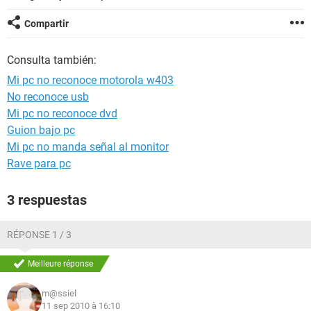
Compartir
Consulta también:
Mi pc no reconoce motorola w403
No reconoce usb
Mi pc no reconoce dvd
Guion bajo pc
Mi pc no manda señal al monitor
Rave para pc
3 respuestas
RÉPONSE 1 / 3
Meilleure réponse
m@ssiel
11 sep 2010 à 16:10