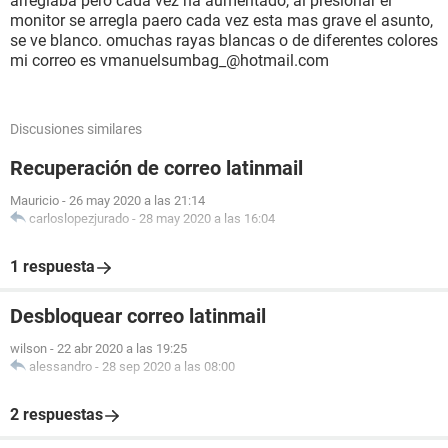
arreglaba pero cada vez ha aumentado, al presionar el
monitor se arregla paero cada vez esta mas grave el asunto,
se ve blanco. omuchas rayas blancas o de diferentes colores
mi correo es vmanuelsumbag_@hotmail.com
Discusiones similares
Recuperación de correo latinmail
Mauricio
-
26 may 2020 a las 21:14
carloslopezjurado
-
28 may 2020 a las 16:04
1 respuesta
Desbloquear correo latinmail
wilson
-
22 abr 2020 a las 19:25
alessandro
-
28 sep 2020 a las 08:00
2 respuestas