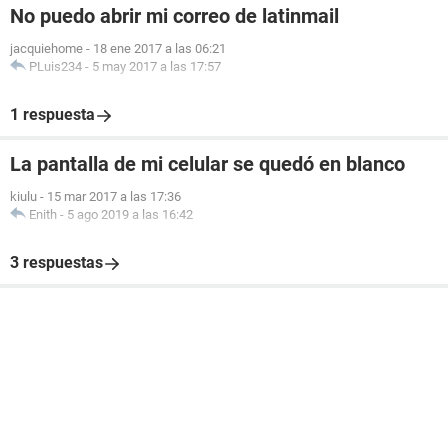
No puedo abrir mi correo de latinmail
jacquiehome
-
18 ene 2017 a las 06:21
PLuis234
-
5 may 2017 a las 17:57
1 respuesta
La pantalla de mi celular se quedó en blanco
kiulu
-
15 mar 2017 a las 17:36
Enith
-
5 ago 2019 a las 16:42
3 respuestas