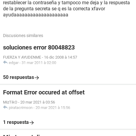
restablecer la contraseña y tampoco me deja y la respuesta
de la pregunta secreta se q es la correcta xfavor
ayudaaaaaaaaaaaaaaaaaaaa
Discusiones similares
soluciones error 80048823
FUERZA Y AYUDENME
-
16 dic 2008 à 14:57
edgar
-
31 mar 2011 à 02:00
50 respuestas
Format Error occured at offset
MizTikO
-
20 mar 2021 à 03:56
piratacrimson
-
20 mar 2021 à 15:56
1 respuesta