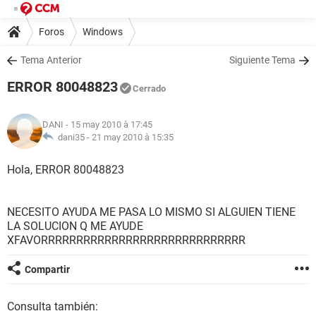
Foros
Windows
Tema Anterior
Siguiente Tema
ERROR 80048823
Cerrado
DANI
- 15 may 2010 à 17:45
dani35 -
21 may 2010 à 15:35
Hola, ERROR 80048823
NECESITO AYUDA ME PASA LO MISMO SI ALGUIEN TIENE
LA SOLUCION Q ME AYUDE
XFAVORRRRRRRRRRRRRRRRRRRRRRRRRRRRR
Compartir
Consulta también: