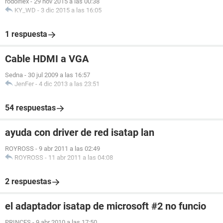
rodolflex
-
29 nov 2015 a las 00:38
KY_WD
-
3 dic 2015 a las 16:05
1 respuesta
Cable HDMI a VGA
Sedna
-
30 jul 2009 a las 16:57
JenFer
-
4 dic 2013 a las 23:51
54 respuestas
ayuda con driver de red isatap lan
ROYROSS
-
9 abr 2011 a las 02:49
ROYROSS
-
11 abr 2011 a las 04:08
2 respuestas
el adaptador isatap de microsoft #2 no funcio
PRINCES
-
9 abr 2010 a las 17:50