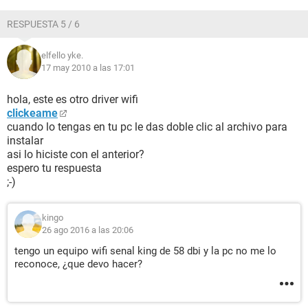
RESPUESTA 5 / 6
elfello yke.
17 may 2010 a las 17:01
hola, este es otro driver wifi
clickeame
cuando lo tengas en tu pc le das doble clic al archivo para
instalar
asi lo hiciste con el anterior?
espero tu respuesta
;-)
kingo
26 ago 2016 a las 20:06
tengo un equipo wifi senal king de 58 dbi y la pc no me lo
reconoce, ¿que devo hacer?