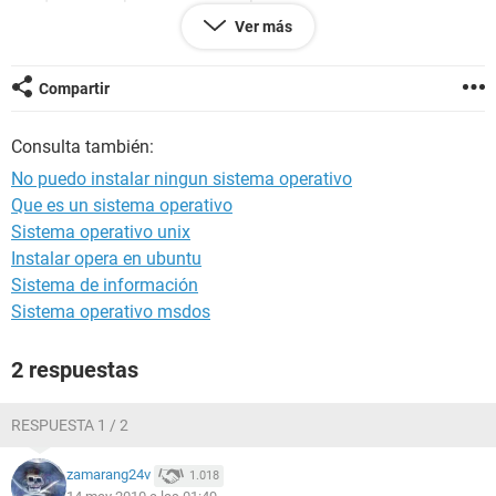
windows7 pero ya ni eso me deja hacer me dice que me
Ver más
falta un controlador para el CD o DVD que hago por favor
ayuda!!! Ya que estoy casi a final de semestre y tengo
muchos proyectos que entregar por favor ayundeme plisss
Compartir
urge!!!!!
Consulta también:
No puedo instalar ningun sistema operativo
Que es un sistema operativo
Sistema operativo unix
Instalar opera en ubuntu
Sistema de información
Sistema operativo msdos
2 respuestas
RESPUESTA 1 / 2
zamarang24v
1.018