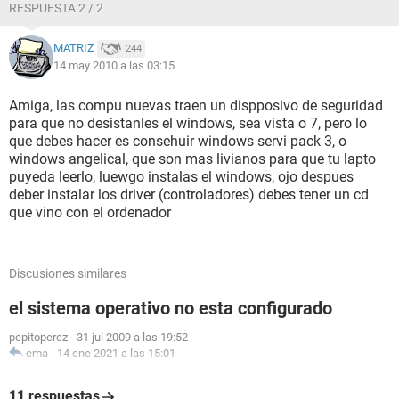
RESPUESTA 2 / 2
MATRIZ
244
14 may 2010 a las 03:15
Amiga, las compu nuevas traen un dispposivo de seguridad
para que no desistanles el windows, sea vista o 7, pero lo
que debes hacer es consehuir windows servi pack 3, o
windows angelical, que son mas livianos para que tu lapto
puyeda leerlo, luewgo instalas el windows, ojo despues
deber instalar los driver (controladores) debes tener un cd
que vino con el ordenador
Discusiones similares
el sistema operativo no esta configurado
pepitoperez
-
31 jul 2009 a las 19:52
ema
-
14 ene 2021 a las 15:01
11 respuestas