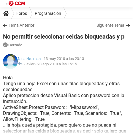
Foros
Programación
Tema Anterior
Siguiente Tema
No permitir seleccionar celdas bloqueadas y p
Cerrado
Ninaizkelman
- 13 may 2010 a las 23:13
Javier -
23 ago 2010 a las 15:15
Hola...
Tengo una hoja Excel con unas filas bloqueadas y otras
desbloquedas.
Aplico proteccion desde Visual Basic con password con la
instrucción...
ActiveSheet.Protect Password:="Mipassword",
DrawingObjects:=True, Contents:=True, Scenarios:=True ',
AllowFiltering:=True
...la hoja queda protegida, pero quiero que no pueda ni
seleccionar las celdas bloqueadas, es decir solo quiero que