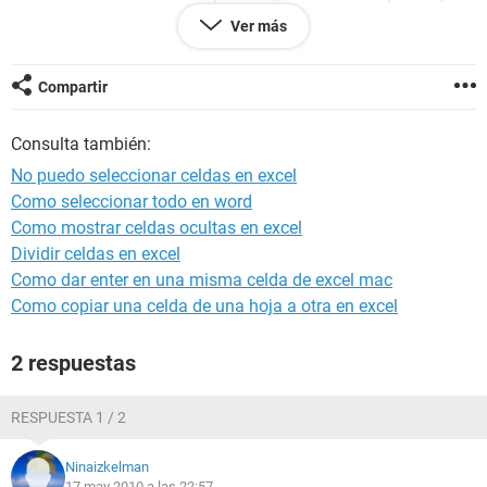
me permita seleccionar (tanto con ratón como por cursores)
Ver más
y moverse solo de celda no bloquead a celda no bloqueada.
Esto mismo haciendolo directamente en Excel va de cine por
que al intoducir el password desselecciono la caislla
Compartir
"Selleccionar celdas bloqueadas", pero desde Visual no se
desactivar esta propiedad.
Consulta también:
¿Me puede ayudar alguien...?
No puedo seleccionar celdas en excel
Como seleccionar todo en word
Como mostrar celdas ocultas en excel
Dividir celdas en excel
Como dar enter en una misma celda de excel mac
Como copiar una celda de una hoja a otra en excel
2 respuestas
RESPUESTA 1 / 2
Ninaizkelman
17 may 2010 a las 22:57