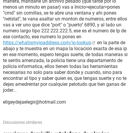
manera, mandarle un archivo pesado (que tarde por lo
menos un minuto en pasar) vas a Inicio>ejecutar>pones
"cmd" sin comillas, se te abre una ventana y ahi pones
"netstat", te vana asaltar un monton de numeros, entre ellos
vas a ver uno que dice "port" o "puerto" 6890, y al lado un
numero largo tipo 222.222.222.5, ese es el numero de Ip de
ese contacto, ese numero lo pones en
https://whatismyipaddress.com/ip-lookup
en la parte de
abajo y te muestra en un mapa la locacion exacta de esa ip
en ese momento, espero tengas suerte, de todas maneras si
te sentis amenzada, la policia tiene una departamento de
policia informatica, ellos tienen todas las herramientas
necesarias no solo para saber donde y cuando, sino para
encontrar al tipo y saber quien es, que tengas suerte y no te
dejes amedrentar por cualquier pelotudo que tien ganas de
joder...
eligeydejaelegir@hotmail.com
Discusiones similares