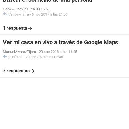
Dcbk
-
6 nov 2017 a las 07:26
Carlos-vialfa
-
6 nov 2017 a las 21:53
1 respuesta
Ver mi casa en vivo a través de Google Maps
ManuelAlvarezTijera
-
29 ene 2018 a las 11:45
jelofrank
-
29 abr 2020 a las 02:40
7 respuestas