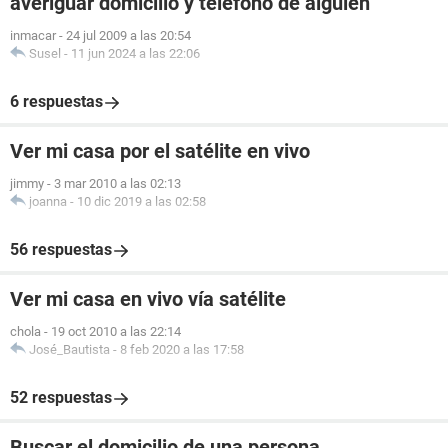
averiguar domicilio y telefono de alguien
inmacar
-
24 jul 2009 a las 20:54
Susel
-
11 jun 2024 a las 22:06
6 respuestas
Ver mi casa por el satélite en vivo
jimmy
-
3 mar 2010 a las 02:13
joanna
-
10 dic 2019 a las 02:58
56 respuestas
Ver mi casa en vivo vía satélite
chola
-
19 oct 2010 a las 22:14
José_Bautista
-
8 feb 2020 a las 17:58
52 respuestas
Buscar el domicilio de una persona