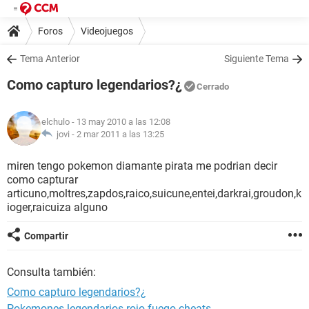
Foros
Videojuegos
Tema Anterior
Siguiente Tema
Como capturo legendarios?¿
Cerrado
elchulo
- 13 may 2010 a las 12:08
jovi -
2 mar 2011 a las 13:25
miren tengo pokemon diamante pirata me podrian decir
como capturar
articuno,moltres,zapdos,raico,suicune,entei,darkrai,groudon,k
ioger,raicuiza alguno
Compartir
Consulta también:
Como capturo legendarios?¿
Pokemones legendarios rojo fuego cheats