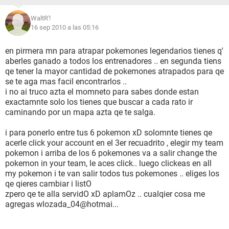
WaltR'!
16 sep 2010 a las 05:16
en pirmera mn para atrapar pokemones legendarios tienes q'
aberles ganado a todos los entrenadores .. en segunda tiens
qe tener la mayor cantidad de pokemones atrapados para qe
se te aga mas facil encontrarlos ..
i no ai truco azta el momneto para sabes donde estan
exactamnte solo los tienes que buscar a cada rato ir
caminando por un mapa azta qe te salga.
i para ponerlo entre tus 6 pokemon xD solomnte tienes qe
acerle click your account en el 3er recuadrito , elegir my team
pokemon i arriba de los 6 pokemones va a salir change the
pokemon in your team, le aces click.. luego clickeas en all
my pokemon i te van salir todos tus pokemones .. eliges los
qe qieres cambiar i listO
zpero qe te alla servidO xD aplamOz .. cualqier cosa me
agregas wlozada_04@hotmai...