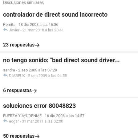
Discusiones similares
controlador de direct sound incorrecto
Romita
-
18 dic 2008 a las 16:36
Javier
-
21 mar 2018 a las 20:41
23 respuestas
no tengo sonido: "bad direct sound driver...
sandra
-
2 sep 2009 a las 07:28
DIABEUX
-
5 sep 2009 a las 04:55
6 respuestas
soluciones error 80048823
FUERZA Y AYUDENME
-
16 dic 2008 a las 14:57
edgar
-
31 mar 2011 a las 02:00
50 respuestas