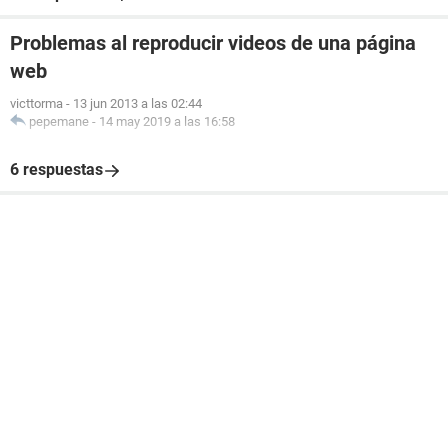
Problemas al reproducir videos de una página
web
victtorma
-
13 jun 2013 a las 02:44
pepemane
-
14 may 2019 a las 16:58
6 respuestas