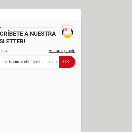
SCRÍBETE A NUESTRA
SLETTER!
cias
Ver un ejemplo