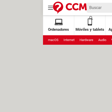
Ordenadores
Móviles y tablets
Ap
macOS
Internet
Hardware
Audio