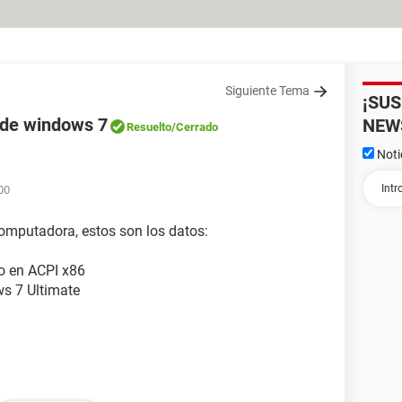
Siguiente Tema
¡SU
o de windows 7
NEW
Resuelto
/Cerrado
Noti
00
computadora, estos son los datos:
o en ACPI x86
s 7 Ultimate