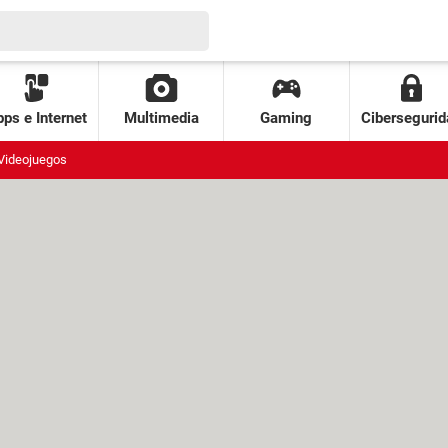
ps e Internet
Multimedia
Gaming
Cibersegurid
Videojuegos