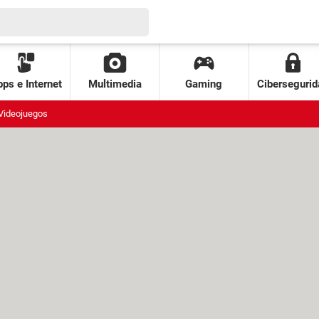
ps e Internet
Multimedia
Gaming
Cibersegurid
Videojuegos