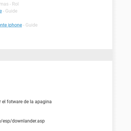
mas - Rol
e
- Guide
nte iphone
- Guide
 el fotware de la apagina
re/esp/downlander.asp