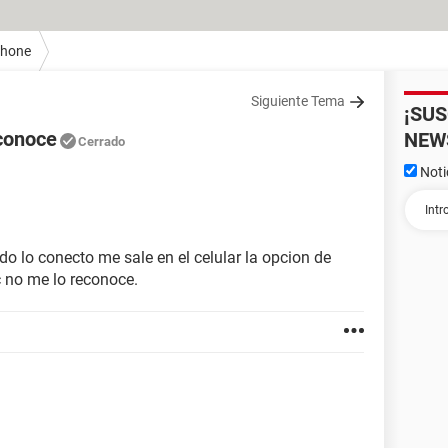
Phone
Siguiente Tema
¡SU
econoce
NEW
Cerrado
Noti
o lo conecto me sale en el celular la opcion de
 no me lo reconoce.