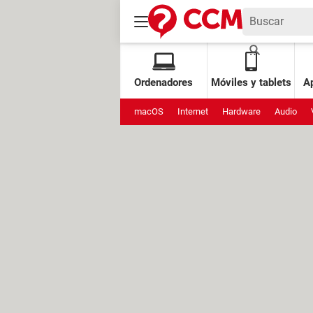
Ordenadores
Móviles y tablets
Ap
macOS
Internet
Hardware
Audio