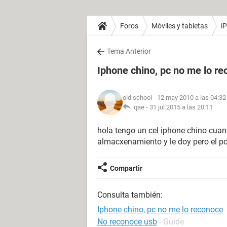
Foros
Móviles y tabletas
i
Tema Anterior
Iphone chino, pc no me lo r
old school
- 12 may 2010 a las 04:32
qae -
31 jul 2015 a las 20:11
hola tengo un cel iphone chino cuand
almacxenamiento y le doy pero el pc
Compartir
Consulta también:
Iphone chino, pc no me lo reconoce
No reconoce usb
- Guide