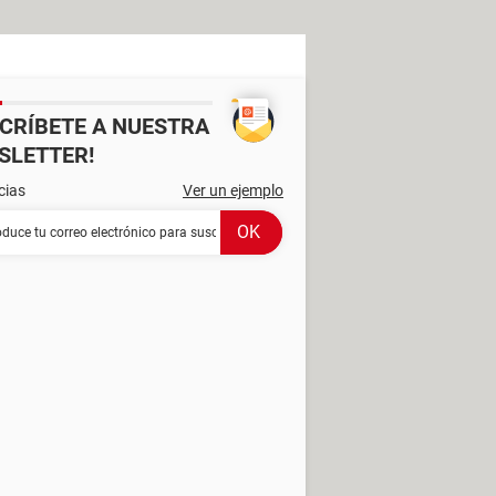
SCRÍBETE A NUESTRA
SLETTER!
cias
Ver un ejemplo