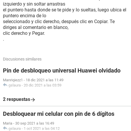
izquierdo y sin soltar arrastras
el puntero hasta donde se te pide y lo sueltas, luego ubica el
puntero encima de lo
seleccionado y clic derecho, después clic en Copiar. Te
diriges al comentario en blanco,
clic derecho y Pegar.
.
Discusiones similares
Pin de desbloqueo universal Huawei olvidado
Manriqiezz1
-
18 dic 2021 a las 11:49
gslaura
-
20 dic 2021 a las 03:59
2 respuestas
Desbloquear mi celular con pin de 6 dígitos
Maria
-
30 sep 2021 a las 16:49
gslaura
-
1 oct 2021 a las 04:12