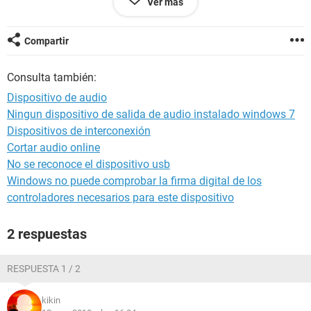
Ver más
Propiedades del Bus principal:
Tipo de Bus Intel GTL+
Compartir
Ancho de bus 64 bits
Reloj real 533 MHz
Consulta también:
Reloj efectivo 533 MHz
Banda pasante 4265 MB/s
Dispositivo de audio
Ningun dispositivo de salida de audio instalado windows 7
Dispositivos de interconexión
Cortar audio online
No se reconoce el dispositivo usb
Windows no puede comprobar la firma digital de los
controladores necesarios para este dispositivo
2 respuestas
RESPUESTA 1 / 2
kikin