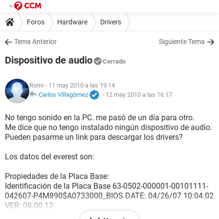
Foros
Hardware
Drivers
Tema Anterior
Siguiente Tema
Dispositivo de audio
Cerrado
Romi
- 11 may 2010 a las 19:14
Carlos Villagómez
-
12 may 2010 a las 16:17
No tengo sonido en la PC. me pasó de un día para otro.
Me dice que no tengo instalado ningún dispositivo de audio.
Pueden pasarme un link para descargar los drivers?
Los datos del everest son:
Propiedades de la Placa Base:
Identificación de la Placa Base 63-0502-000001-00101111-
042607-P4M890$A0733000_BIOS DATE: 04/26/07 10:04:02
VER: 08.00.12
Nombre de la Placa Base Desconocido