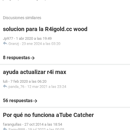
Discusiones similares
solucion para la R4igold.cc wood
Jp977
-
1 abr 2020 a las 19:49
Granzj
-
23 ene 2024 a las 03:20
8 respuestas
ayuda actualizar r4i max
luli
-
7 feb 2020 a las 06:20
panda_76
-
12 mar 2021 a las 23:24
56 respuestas
Por qué no funciona aTube Catcher
farangullas
-
27 oct 2014 a las 18:54
Samul888
-
19 jul 2022 a las 00:05