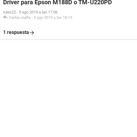
Driver para Epson M188D o TM-U220PD
rules22
-
9 ago 2019 a las 17:06
Carlos-vialfa
-
9 ago 2019 a las 18:15
1 respuesta