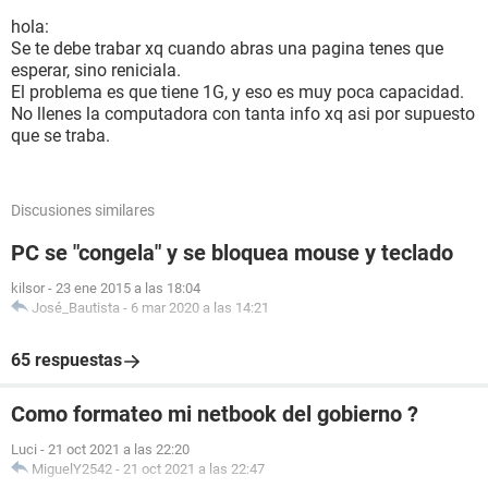
hola:
Se te debe trabar xq cuando abras una pagina tenes que
esperar, sino reniciala.
El problema es que tiene 1G, y eso es muy poca capacidad.
No llenes la computadora con tanta info xq asi por supuesto
que se traba.
Discusiones similares
PC se "congela" y se bloquea mouse y teclado
kilsor
-
23 ene 2015 a las 18:04
José_Bautista
-
6 mar 2020 a las 14:21
65 respuestas
Como formateo mi netbook del gobierno ?
Luci
-
21 oct 2021 a las 22:20
MiguelY2542
-
21 oct 2021 a las 22:47