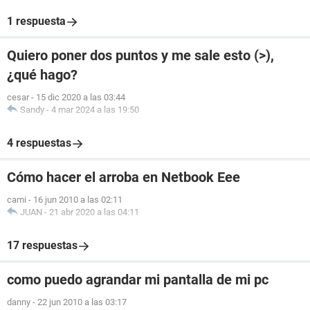
1 respuesta
Quiero poner dos puntos y me sale esto (>),
¿qué hago?
cesar
-
15 dic 2020 a las 03:44
Sandy
-
4 mar 2024 a las 19:50
4 respuestas
Cómo hacer el arroba en Netbook Eee
cami
-
16 jun 2010 a las 02:11
JUAN
-
21 abr 2020 a las 04:11
17 respuestas
como puedo agrandar mi pantalla de mi pc
danny
-
22 jun 2010 a las 03:17