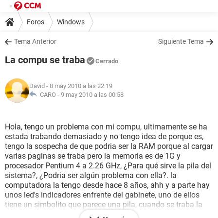
Foros
Windows
Tema Anterior
Siguiente Tema
La compu se traba
Cerrado
David
- 8 may 2010 a las 22:19
CARO -
9 may 2010 a las 00:58
Hola, tengo un problema con mi compu, ultimamente se ha
estada trabando demasiado y no tengo idea de porque es,
tengo la sospecha de que podria ser la RAM porque al cargar
varias paginas se traba pero la memoria es de 1G y
procesador Pentium 4 a 2.26 GHz, ¿Para qué sirve la pila del
sistema?, ¿Podria ser algún problema con ella?. la
computadora la tengo desde hace 8 años, ahh y a parte hay
unos led's indicadores enfrente del gabinete, uno de ellos
tiene un simbolito que parece una pila, cuando se traba la
compu ese led se apaga también.