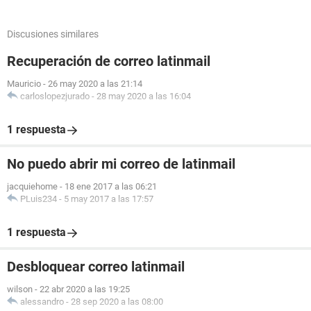
Discusiones similares
Recuperación de correo latinmail
Mauricio
-
26 may 2020 a las 21:14
carloslopezjurado
-
28 may 2020 a las 16:04
1 respuesta
No puedo abrir mi correo de latinmail
jacquiehome
-
18 ene 2017 a las 06:21
PLuis234
-
5 may 2017 a las 17:57
1 respuesta
Desbloquear correo latinmail
wilson
-
22 abr 2020 a las 19:25
alessandro
-
28 sep 2020 a las 08:00