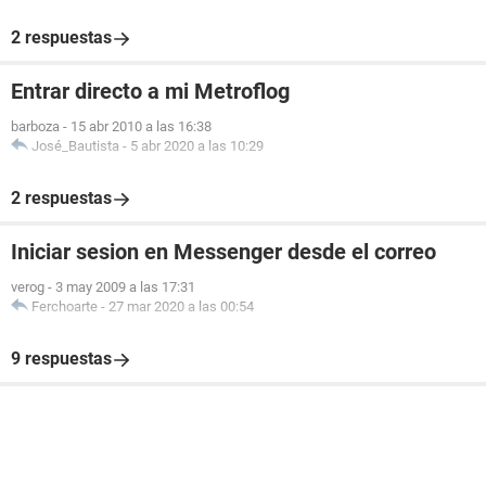
2 respuestas
Entrar directo a mi Metroflog
barboza
-
15 abr 2010 a las 16:38
José_Bautista
-
5 abr 2020 a las 10:29
2 respuestas
Iniciar sesion en Messenger desde el correo
verog
-
3 may 2009 a las 17:31
Ferchoarte
-
27 mar 2020 a las 00:54
9 respuestas