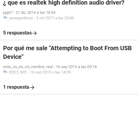
¿ que es realtek high definition audio driver?
ppj67
-
21 dic 2014 a las 18:54
penegordoxxx
-
2 oct 2017 a las 23:00
5 respuestas
Por qué me sale "Attempting to Boot From USB
Device"
este_no_es_mi_nombre_real
-
16 sep 2015 a las 00:18
R2D2_WD
-
16 sep 2015 a las 14:39
1 respuesta