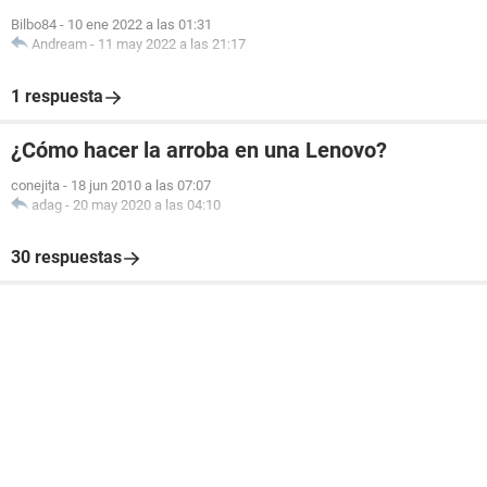
Bilbo84
-
10 ene 2022 a las 01:31
Andream
-
11 may 2022 a las 21:17
1 respuesta
¿Cómo hacer la arroba en una Lenovo?
conejita
-
18 jun 2010 a las 07:07
adag
-
20 may 2020 a las 04:10
30 respuestas