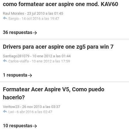
como formatear acer aspire one mod. KAV60
Raul Morales
-
23 jul 2010 a las 01:45
Sergio
-
14 oct 2016 a las 19:47
36 respuestas
Drivers para acer aspire one zg5 para win 7
Santiago281079
-
10 ene 2012 a las 01:44
Carlos-vialfa
-
10 ene 2012 a las 17:59
1 respuesta
Formatear Acer Aspire V5, Como puedo
hacerlo?
Veritow23
-
26 nov 2013 a las 03:37
Lwi
-
6 abr 2016 a las 02:47
10 respuestas