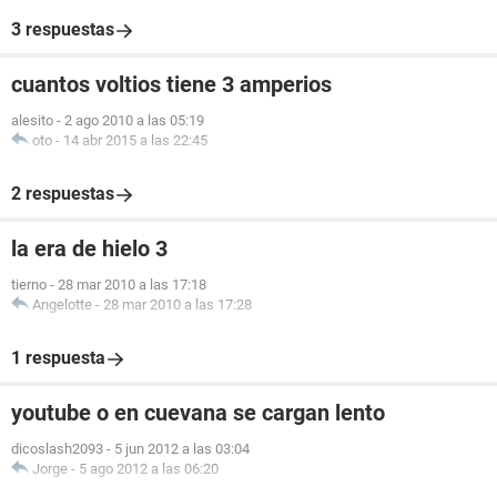
3 respuestas
cuantos voltios tiene 3 amperios
alesito
-
2 ago 2010 a las 05:19
oto
-
14 abr 2015 a las 22:45
2 respuestas
la era de hielo 3
tierno
-
28 mar 2010 a las 17:18
Angelotte
-
28 mar 2010 a las 17:28
1 respuesta
youtube o en cuevana se cargan lento
dicoslash2093
-
5 jun 2012 a las 03:04
Jorge
-
5 ago 2012 a las 06:20