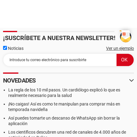
Propiedades de la BIOS:
Vendedor American Megatrends Inc.
Versión 07.00T
Fecha de salida 04/02/01
Tamaño 256 KB
¡SUSCRÍBETE A NUESTRA NEWSLETTER!
Dispositivos de arranque Floppy Disk, Hard Disk, CD-ROM,
ATAPI ZIP, LS-120
Noticias
Ver un ejemplo
Funciones disponibles Flash BIOS, Shadow BIOS, Selectable
Boot, EDD, BBS
Standards soportados DMI, APM, ACPI, ESCD, PnP
Posibilidades de expansión ISA, PCI, AGP, USB
NOVEDADES
[ Sistema ]
La regla de los 10 mil pasos. Un cardiólogo explicó lo que es
Propiedades del Sistema:
realmente necesario para la salud
Fabricante ECS
¡No caigas! Así es como te manipulan para comprar más en
Producto M810DLU
temporada navideña
Versión 1.0
Número de serie 00000000
Así puedes tomarte un descanso de WhatsApp sin borrar la
Tipo de arranque Sonido del modem
aplicación
Los científicos descubren una red de canales de 4.000 años de
[ Placa base ]