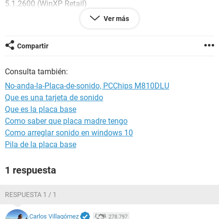
5.1.2600 (WinXP Retail)
Fecha 2010-05-04
Ver más
Hora 17:17
Compartir
--------[ Resumen ]------------------------------------------------------------------------------
-----------------------
Consulta también:
Ordenador:
No-anda-la-Placa-de-sonido, PCChips M810DLU
Sistema operativo Microsoft Windows XP Professional
Que es una tarjeta de sonido
Service Pack del Sistema Operativo Service Pack 3
Que es la placa base
DirectX 4.09.00.0904 (DirectX 9.0c)
Nombre del sistema USU-
Como saber que placa madre tengo
Nombre de usuario CLient
Como arreglar sonido en windows 10
Pila de la placa base
Placa base:
Tipo de procesador AMD Duron, 1200 MHz (12 x 100)
1 respuesta
Nombre de la Placa Base PCChips M810DLU (2 PCI, 1 CNR,
2 DDR DIMM, Audio, Video, LAN)
Chipset de la Placa Base SiS 740
RESPUESTA 1 / 1
Memoria del Sistema 224 MB (PC2100 DDR SDRAM)
Tipo de BIOS AMI (04/22/03)
Carlos Villagómez
278.797
Puerto de comunicación Puerto de comunicaciones (COM1)