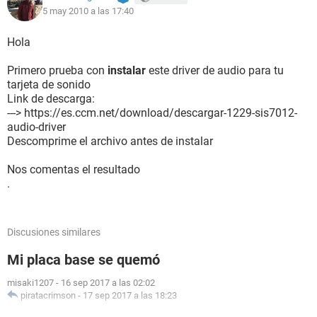
5 may 2010 a las 17:40
Puerto de comunicación Puerto de impresora ECP (LPT1)
Monitor:
Hola
Tarjeta gráfica SiS 650_651_M650_M652_740 (32 MB)
Acelerador 3D SiS 315 Integrated
Primero prueba con
instalar
este driver de audio para tu
Monitor Monitor Plug and Play [NoDB] (110016843009)
tarjeta de sonido
Link de descarga:
Multimedia:
---> https://es.ccm.net/download/descargar-1229-sis7012-
Tarjeta de sonido SiS 7012 Audio Device
audio-driver
Descomprime el archivo antes de instalar
Almacenamiento:
Controlador IDE Controladora SiS PCI IDE
Nos comentas el resultado
Disquetera de 3 1/2 Unidad de disquete
.
Disco duro ST320015A (20 GB, 5400 RPM, Ultra-ATA/100)
Estado de los discos duros SMART OK
Discusiones similares
Particiones:
C: (NTFS) 9789 MB (82 MB libre)
Mi placa base se quemó
D: (FAT32) 9278 MB (8895 MB libre)
Tamaño total 19067 MB (8977 MB libre)
misaki1207
-
16 sep 2017 a las 02:02
piratacrimson
-
17 sep 2017 a las 18:23
Dispositivos de entrada: